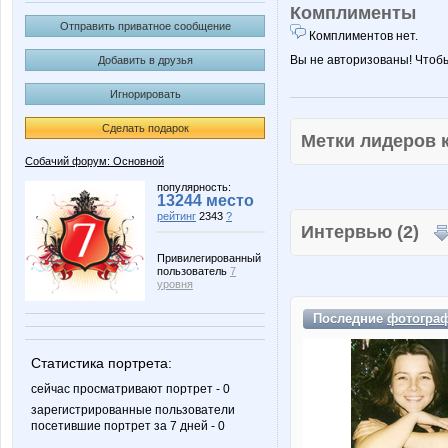
Комплименты
Отправить приватное сообщение
Комплиментов нет.
Вы не авторизованы! Чтоб
Добавить в друзья
Игнорировать
Сделать подарок
Метки лидеров
Собачий форум: Основной
популярность:
13244 место
рейтинг
2343
?
Интервью (2)
Привилегированный
пользователь
7
уровня
Последние
фотогра
Статистика портрета:
сейчас просматривают портрет - 0
зарегистрированные пользователи
посетившие портрет за 7 дней - 0